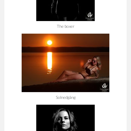
The boxer
Solnedgång