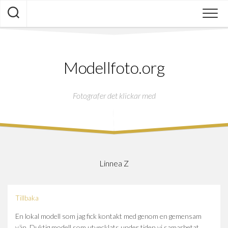
Skip
to
content
Modellfoto.org
Fotografer det klickar med
Linnea Z
Tillbaka
En lokal modell som jag fick kontakt med genom en gemensam
vän. Duktig modell som utvecklats under tiden vi samarbetat.