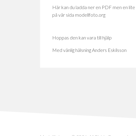
Här kan du ladda ner en PDF men en lite 
MATZ
på vår sida modellfoto.org
ZINGMARK
RICKARD
VIVALLIUS
Hoppas den kan vara till hjälp
STAFFAN
Med vänlig hälsning Anders Eskilsson
HUSS
THOMAS
JOHANNESSON