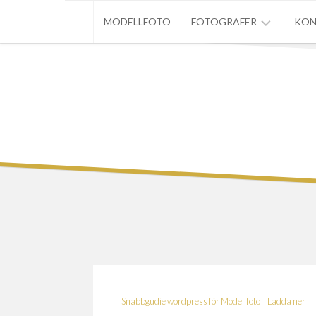
Skip
MODELLFOTO
FOTOGRAFER
KON
to
content
ANDERS
ESKILSSON
ANDERS
LARSSON
BJÖRN
WIKSTEN
CHRISTER
HÄGGLUND
ELISABETH
HANSSON
LARS-
ERIK
Snabbgudie wordpress för Modellfoto
Ladda ner
GÖRJEVIK