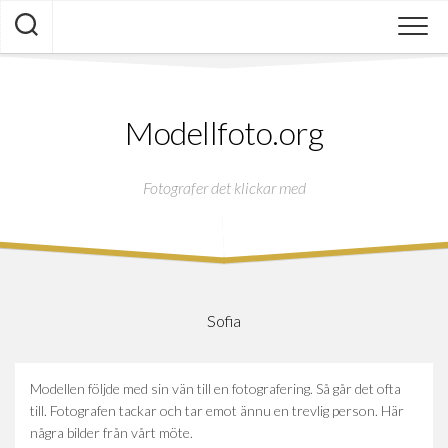
Skip
to
content
Modellfoto.org
Fotografer det klickar med
Sofia
Modellen följde med sin vän till en fotografering. Så går det ofta
till. Fotografen tackar och tar emot ännu en trevlig person. Här
några bilder från vårt möte.